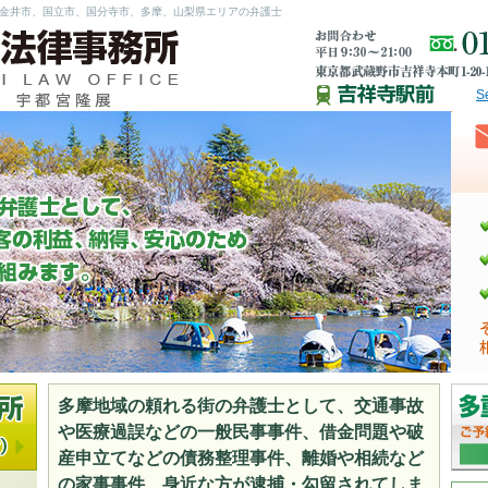
金井市、国立市、国分寺市、多摩、山梨県エリアの弁護士
S
多摩地域の頼れる街の弁護士として、交通事故
や医療過誤などの一般民事事件、借金問題や破
産申立てなどの債務整理事件、離婚や相続など
の家事事件、身近な方が逮捕・勾留されてしま