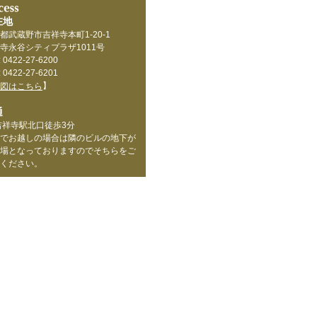
在地
都武蔵野市吉祥寺本町1-20-1
寺永谷シティプラザ1011号
: 0422-27-6200
: 0422-27-6201
】
図はこちら
通
吉祥寺駅北口徒歩3分
でお越しの場合は隣のビルの地下が
場となっておりますのでそちらをご
ください。