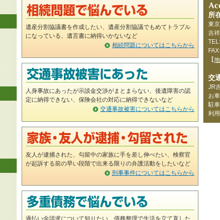
所
東京
遺産分割協議書を作成したい、遺産分割協議でもめてトラブル
吉祥
になっている、遺言書に納得いかないなど
TEL
相続問題についてはこちらから
FAX
【
地
交
JR
人身事故にあったが示談金交渉がまとまらない、後遺障害の認
お車
定に納得できない、保険会社の対応に納得できないなど
駐車
交通事故被害についてはこちらから
利用
友人が逮捕された、勾留中の家族に手を差し伸べたい、検察官
が起訴する前の早い段階で出来る限りの弁護活動をしたいなど
刑事事件についてはこちらから
過払い金請求について知りたい、債務整理で生活を立て直した